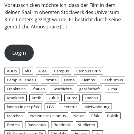
Vorausschicken möchte ich, dass der Film in dem
kleinen Saal im obersten Stockwerk des Universum
Kino Centers gezeigt wurde. Er besticht durch seine
gemütliche Atmosphäre […]
Login
ADHS
AfD
AStA
Campus
Campus Grün
Campus Landau
Corona
Demo
Demos
Faschismus
Frankreich
frauen
Geschichte
gesellschaft
klima
Krankheit
Kritik
kultur
Kunst
Landau
landau in der pfalz
LGS
Literatur
Mietwohnung
Märchen
Nationalsozialismus
Natur
Pfalz
Politik
Protest
Rassismus
Rundmail
studieren
Südliche Weinstraße
Südpfalz
Umwelt
Uni