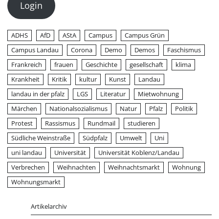
Login
ADHS
AfD
AStA
Campus
Campus Grün
Campus Landau
Corona
Demo
Demos
Faschismus
Frankreich
frauen
Geschichte
gesellschaft
klima
Krankheit
Kritik
kultur
Kunst
Landau
landau in der pfalz
LGS
Literatur
Mietwohnung
Märchen
Nationalsozialismus
Natur
Pfalz
Politik
Protest
Rassismus
Rundmail
studieren
Südliche Weinstraße
Südpfalz
Umwelt
Uni
uni landau
Universität
Universität Koblenz/Landau
Verbrechen
Weihnachten
Weihnachtsmarkt
Wohnung
Wohnungsmarkt
Artikelarchiv