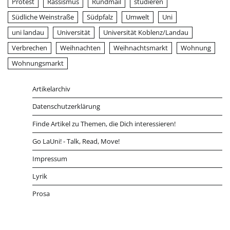
Protest
Rassismus
Rundmail
studieren
Südliche Weinstraße
Südpfalz
Umwelt
Uni
uni landau
Universität
Universität Koblenz/Landau
Verbrechen
Weihnachten
Weihnachtsmarkt
Wohnung
Wohnungsmarkt
Artikelarchiv
Datenschutzerklärung
Finde Artikel zu Themen, die Dich interessieren!
Go LaUni! - Talk, Read, Move!
Impressum
Lyrik
Prosa