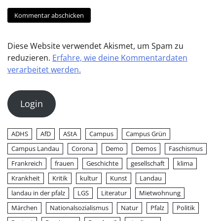
Diese Website verwendet Akismet, um Spam zu
reduzieren.
Erfahre, wie deine Kommentardaten
verarbeitet werden.
Login
ADHS
AfD
AStA
Campus
Campus Grün
Campus Landau
Corona
Demo
Demos
Faschismus
Frankreich
frauen
Geschichte
gesellschaft
klima
Krankheit
Kritik
kultur
Kunst
Landau
landau in der pfalz
LGS
Literatur
Mietwohnung
Märchen
Nationalsozialismus
Natur
Pfalz
Politik