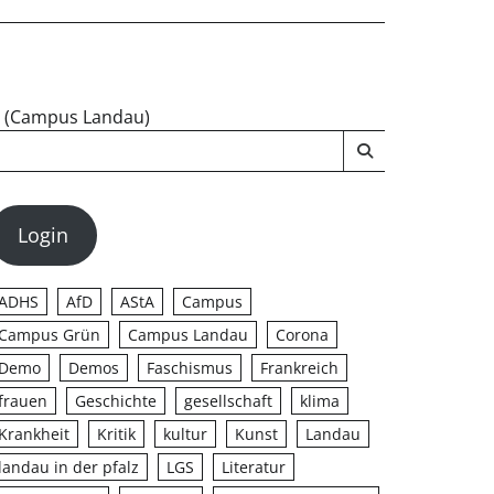
u (Campus Landau)
Login
ADHS
AfD
AStA
Campus
Campus Grün
Campus Landau
Corona
Demo
Demos
Faschismus
Frankreich
frauen
Geschichte
gesellschaft
klima
Krankheit
Kritik
kultur
Kunst
Landau
landau in der pfalz
LGS
Literatur