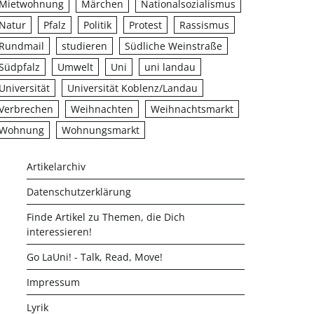
Mietwohnung
Märchen
Nationalsozialismus
Natur
Pfalz
Politik
Protest
Rassismus
Rundmail
studieren
Südliche Weinstraße
Südpfalz
Umwelt
Uni
uni landau
Universität
Universität Koblenz/Landau
Verbrechen
Weihnachten
Weihnachtsmarkt
Wohnung
Wohnungsmarkt
Artikelarchiv
Datenschutzerklärung
Finde Artikel zu Themen, die Dich
interessieren!
Go LaUni! - Talk, Read, Move!
Impressum
Lyrik