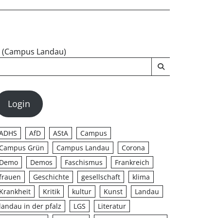
u (Campus Landau)
Login
ADHS
AfD
AStA
Campus
Campus Grün
Campus Landau
Corona
Demo
Demos
Faschismus
Frankreich
frauen
Geschichte
gesellschaft
klima
Krankheit
Kritik
kultur
Kunst
Landau
landau in der pfalz
LGS
Literatur