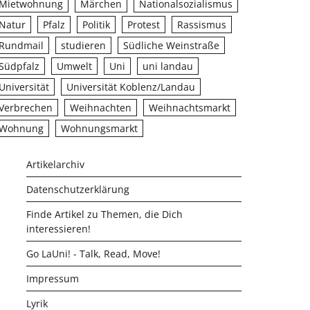
Mietwohnung
Märchen
Nationalsozialismus
Natur
Pfalz
Politik
Protest
Rassismus
Rundmail
studieren
Südliche Weinstraße
Südpfalz
Umwelt
Uni
uni landau
Universität
Universität Koblenz/Landau
Verbrechen
Weihnachten
Weihnachtsmarkt
Wohnung
Wohnungsmarkt
Artikelarchiv
Datenschutzerklärung
Finde Artikel zu Themen, die Dich
interessieren!
Go LaUni! - Talk, Read, Move!
Impressum
Lyrik