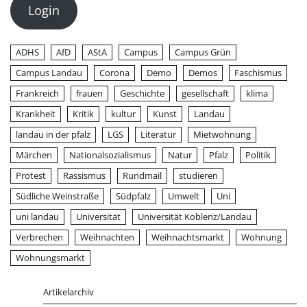
Login
ADHS
AfD
AStA
Campus
Campus Grün
Campus Landau
Corona
Demo
Demos
Faschismus
Frankreich
frauen
Geschichte
gesellschaft
klima
Krankheit
Kritik
kultur
Kunst
Landau
landau in der pfalz
LGS
Literatur
Mietwohnung
Märchen
Nationalsozialismus
Natur
Pfalz
Politik
Protest
Rassismus
Rundmail
studieren
Südliche Weinstraße
Südpfalz
Umwelt
Uni
uni landau
Universität
Universität Koblenz/Landau
Verbrechen
Weihnachten
Weihnachtsmarkt
Wohnung
Wohnungsmarkt
Artikelarchiv