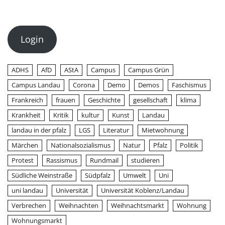
Login
ADHS
AfD
AStA
Campus
Campus Grün
Campus Landau
Corona
Demo
Demos
Faschismus
Frankreich
frauen
Geschichte
gesellschaft
klima
Krankheit
Kritik
kultur
Kunst
Landau
landau in der pfalz
LGS
Literatur
Mietwohnung
Märchen
Nationalsozialismus
Natur
Pfalz
Politik
Protest
Rassismus
Rundmail
studieren
Südliche Weinstraße
Südpfalz
Umwelt
Uni
uni landau
Universität
Universität Koblenz/Landau
Verbrechen
Weihnachten
Weihnachtsmarkt
Wohnung
Wohnungsmarkt