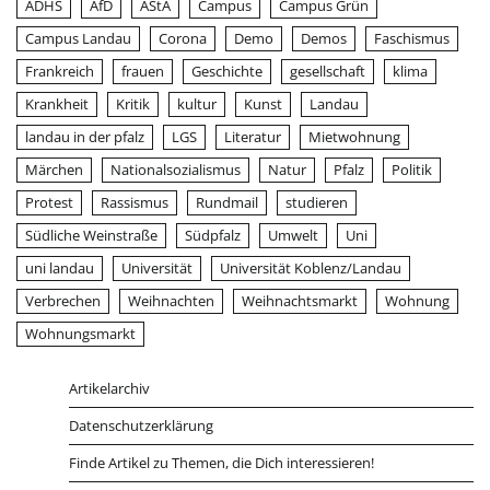
ADHS
AfD
AStA
Campus
Campus Grün
Campus Landau
Corona
Demo
Demos
Faschismus
Frankreich
frauen
Geschichte
gesellschaft
klima
Krankheit
Kritik
kultur
Kunst
Landau
landau in der pfalz
LGS
Literatur
Mietwohnung
Märchen
Nationalsozialismus
Natur
Pfalz
Politik
Protest
Rassismus
Rundmail
studieren
Südliche Weinstraße
Südpfalz
Umwelt
Uni
uni landau
Universität
Universität Koblenz/Landau
Verbrechen
Weihnachten
Weihnachtsmarkt
Wohnung
Wohnungsmarkt
Artikelarchiv
Datenschutzerklärung
Finde Artikel zu Themen, die Dich interessieren!