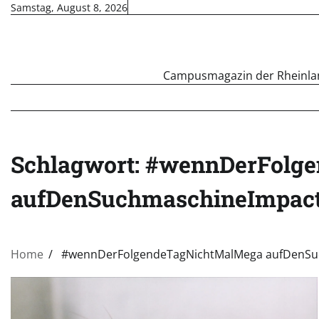
Skip
Samstag, August 8, 2026
to
content
Campusmagazin der Rheinland
Schlagwort:
#wennDerFolg
aufDenSuchmaschineImpac
Home
#wennDerFolgendeTagNichtMalMega aufDenSu