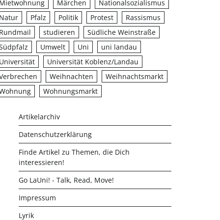
Mietwohnung
Märchen
Nationalsozialismus
Natur
Pfalz
Politik
Protest
Rassismus
Rundmail
studieren
Südliche Weinstraße
Südpfalz
Umwelt
Uni
uni landau
Universität
Universität Koblenz/Landau
Verbrechen
Weihnachten
Weihnachtsmarkt
Wohnung
Wohnungsmarkt
Artikelarchiv
Datenschutzerklärung
Finde Artikel zu Themen, die Dich
interessieren!
Go LaUni! - Talk, Read, Move!
Impressum
Lyrik