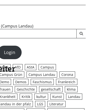
u (Campus Landau)
Login
iter
ADHS
AfD
AStA
Campus
Campus Grün
Campus Landau
Corona
Demo
Demos
Faschismus
Frankreich
frauen
Geschichte
gesellschaft
klima
Krankheit
Kritik
kultur
Kunst
Landau
landau in der pfalz
LGS
Literatur