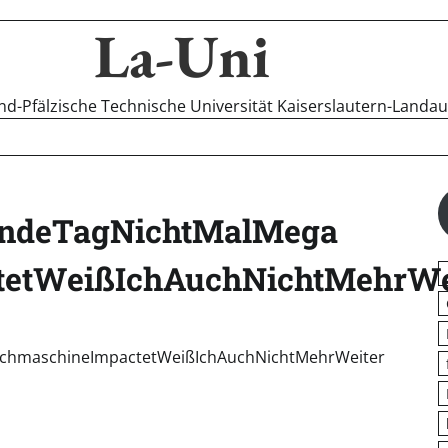
La-Uni
-Pfälzische Technische Universität Kaiserslautern-Landa
endeTagNichtMalMega
tetWeißIchAuchNichtMehrWe
chmaschineImpactetWeißIchAuchNichtMehrWeiter