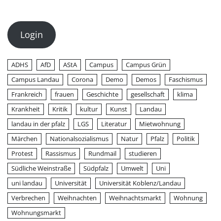
Login
ADHS
AfD
AStA
Campus
Campus Grün
Campus Landau
Corona
Demo
Demos
Faschismus
Frankreich
frauen
Geschichte
gesellschaft
klima
Krankheit
Kritik
kultur
Kunst
Landau
landau in der pfalz
LGS
Literatur
Mietwohnung
Märchen
Nationalsozialismus
Natur
Pfalz
Politik
Protest
Rassismus
Rundmail
studieren
Südliche Weinstraße
Südpfalz
Umwelt
Uni
uni landau
Universität
Universität Koblenz/Landau
Verbrechen
Weihnachten
Weihnachtsmarkt
Wohnung
Wohnungsmarkt