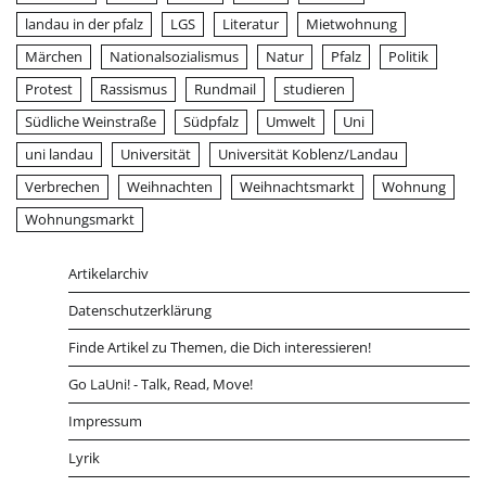
landau in der pfalz
LGS
Literatur
Mietwohnung
Märchen
Nationalsozialismus
Natur
Pfalz
Politik
Protest
Rassismus
Rundmail
studieren
Südliche Weinstraße
Südpfalz
Umwelt
Uni
uni landau
Universität
Universität Koblenz/Landau
Verbrechen
Weihnachten
Weihnachtsmarkt
Wohnung
Wohnungsmarkt
Artikelarchiv
Datenschutzerklärung
Finde Artikel zu Themen, die Dich interessieren!
Go LaUni! - Talk, Read, Move!
Impressum
Lyrik