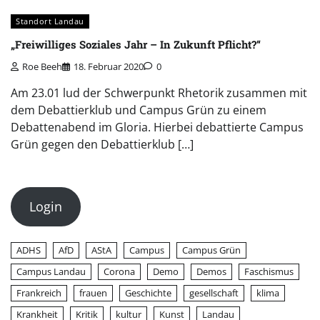
Standort Landau
„Freiwilliges Soziales Jahr – In Zukunft Pflicht?“
Roe Beeh
18. Februar 2020
0
Am 23.01 lud der Schwerpunkt Rhetorik zusammen mit
dem Debattierklub und Campus Grün zu einem
Debattenabend im Gloria. Hierbei debattierte Campus
Grün gegen den Debattierklub […]
Login
ADHS
AfD
AStA
Campus
Campus Grün
Campus Landau
Corona
Demo
Demos
Faschismus
Frankreich
frauen
Geschichte
gesellschaft
klima
Krankheit
Kritik
kultur
Kunst
Landau