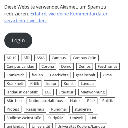
Diese Website verwendet Akismet, um Spam zu
reduzieren.
Erfahre, wie deine Kommentardaten
verarbeitet werden.
Login
ADHS
AfD
AStA
Campus
Campus Grün
Campus Landau
Corona
Demo
Demos
Faschismus
Frankreich
frauen
Geschichte
gesellschaft
klima
Krankheit
Kritik
kultur
Kunst
Landau
landau in der pfalz
LGS
Literatur
Mietwohnung
Märchen
Nationalsozialismus
Natur
Pfalz
Politik
Protest
Rassismus
Rundmail
studieren
Südliche Weinstraße
Südpfalz
Umwelt
Uni
uni landau
Universität
Universität Koblenz/Landau