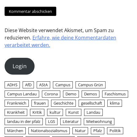
Diese Website verwendet Akismet, um Spam zu
reduzieren.
Erfahre, wie deine Kommentardaten
verarbeitet werden.
Login
ADHS
AfD
AStA
Campus
Campus Grün
Campus Landau
Corona
Demo
Demos
Faschismus
Frankreich
frauen
Geschichte
gesellschaft
klima
Krankheit
Kritik
kultur
Kunst
Landau
landau in der pfalz
LGS
Literatur
Mietwohnung
Märchen
Nationalsozialismus
Natur
Pfalz
Politik