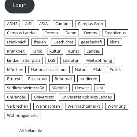
Login
ADHS
AfD
AStA
Campus
Campus Grün
Campus Landau
Corona
Demo
Demos
Faschismus
Frankreich
frauen
Geschichte
gesellschaft
klima
Krankheit
Kritik
kultur
Kunst
Landau
landau in der pfalz
LGS
Literatur
Mietwohnung
Märchen
Nationalsozialismus
Natur
Pfalz
Politik
Protest
Rassismus
Rundmail
studieren
Südliche Weinstraße
Südpfalz
Umwelt
Uni
uni landau
Universität
Universität Koblenz/Landau
Verbrechen
Weihnachten
Weihnachtsmarkt
Wohnung
Wohnungsmarkt
Artikelarchiv