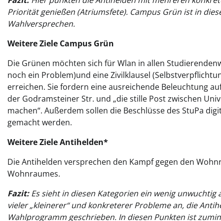
Fazit:
Hier punkten die Antihelden mit mehreren konkrete
Priorität genießen (Atriumsfete). Campus Grün ist in die
Wahlversprechen.
Weitere Ziele Campus Grün
Die Grünen möchten sich für Wlan in allen Studierendenwo
noch ein Problem)und eine Zivilklausel (Selbstverpflichtun
erreichen. Sie fordern eine ausreichende Beleuchtung 
der Godramsteiner Str. und „die stille Post zwischen Uni
machen“. Außerdem sollen die Beschlüsse des StuPa digita
gemacht werden.
Weitere Ziele Antihelden*
Die Antihelden versprechen den Kampf gegen den Wohn
Wohnraumes.
Fazit:
Es sieht in diesen Kategorien ein wenig unwuchtig
vieler „kleinerer“ und konkreterer Probleme an, die Anti
Wahlprogramm geschrieben. In diesen Punkten ist zumin