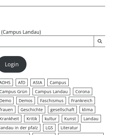
u (Campus Landau)
Login
ADHS
AfD
AStA
Campus
Campus Grün
Campus Landau
Corona
Demo
Demos
Faschismus
Frankreich
frauen
Geschichte
gesellschaft
klima
Krankheit
Kritik
kultur
Kunst
Landau
landau in der pfalz
LGS
Literatur