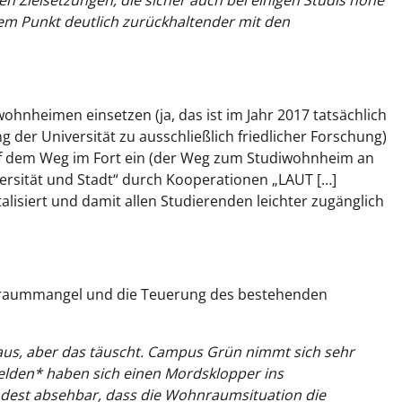
n Zielsetzungen, die sicher auch bei einigen Studis hohe
sem Punkt deutlich zurückhaltender mit den
hnheimen einsetzen (ja, das ist im Jahr 2017 tatsächlich
g der Universität zu ausschließlich friedlicher Forschung)
auf dem Weg im Fort ein (der Weg zum Studiwohnheim an
versität und Stadt“ durch Kooperationen „LAUT […]
lisiert und damit allen Studierenden leichter zugänglich
raummangel und die Teuerung des bestehenden
 aus, aber das täuscht. Campus Grün nimmt sich sehr
helden* haben sich einen Mordsklopper ins
dest absehbar, dass die Wohnraumsituation die