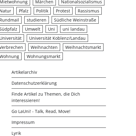
Mietwohnung
Märchen
Nationalsozialismus
Natur
Pfalz
Politik
Protest
Rassismus
Rundmail
studieren
Südliche Weinstraße
Südpfalz
Umwelt
Uni
uni landau
Universität
Universität Koblenz/Landau
Verbrechen
Weihnachten
Weihnachtsmarkt
Wohnung
Wohnungsmarkt
Artikelarchiv
Datenschutzerklärung
Finde Artikel zu Themen, die Dich
interessieren!
Go LaUni! - Talk, Read, Move!
Impressum
Lyrik