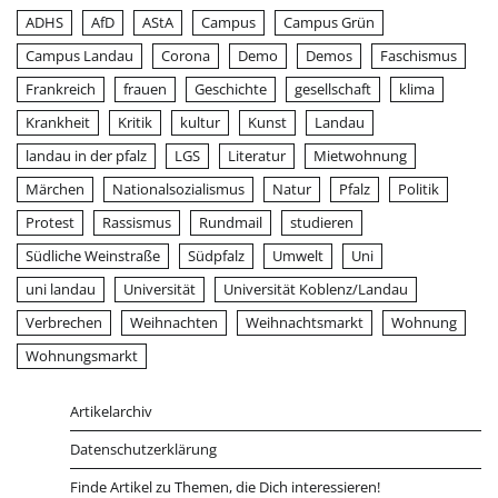
ADHS
AfD
AStA
Campus
Campus Grün
Campus Landau
Corona
Demo
Demos
Faschismus
Frankreich
frauen
Geschichte
gesellschaft
klima
Krankheit
Kritik
kultur
Kunst
Landau
landau in der pfalz
LGS
Literatur
Mietwohnung
Märchen
Nationalsozialismus
Natur
Pfalz
Politik
Protest
Rassismus
Rundmail
studieren
Südliche Weinstraße
Südpfalz
Umwelt
Uni
uni landau
Universität
Universität Koblenz/Landau
Verbrechen
Weihnachten
Weihnachtsmarkt
Wohnung
Wohnungsmarkt
Artikelarchiv
Datenschutzerklärung
Finde Artikel zu Themen, die Dich interessieren!