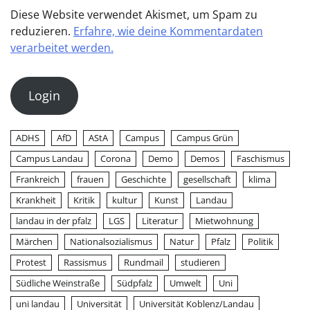
Diese Website verwendet Akismet, um Spam zu
reduzieren.
Erfahre, wie deine Kommentardaten
verarbeitet werden.
Login
ADHS
AfD
AStA
Campus
Campus Grün
Campus Landau
Corona
Demo
Demos
Faschismus
Frankreich
frauen
Geschichte
gesellschaft
klima
Krankheit
Kritik
kultur
Kunst
Landau
landau in der pfalz
LGS
Literatur
Mietwohnung
Märchen
Nationalsozialismus
Natur
Pfalz
Politik
Protest
Rassismus
Rundmail
studieren
Südliche Weinstraße
Südpfalz
Umwelt
Uni
uni landau
Universität
Universität Koblenz/Landau