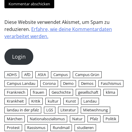
Diese Website verwendet Akismet, um Spam zu
reduzieren.
Erfahre, wie deine Kommentardaten
verarbeitet werden.
Login
ADHS
AfD
AStA
Campus
Campus Grün
Campus Landau
Corona
Demo
Demos
Faschismus
Frankreich
frauen
Geschichte
gesellschaft
klima
Krankheit
Kritik
kultur
Kunst
Landau
landau in der pfalz
LGS
Literatur
Mietwohnung
Märchen
Nationalsozialismus
Natur
Pfalz
Politik
Protest
Rassismus
Rundmail
studieren