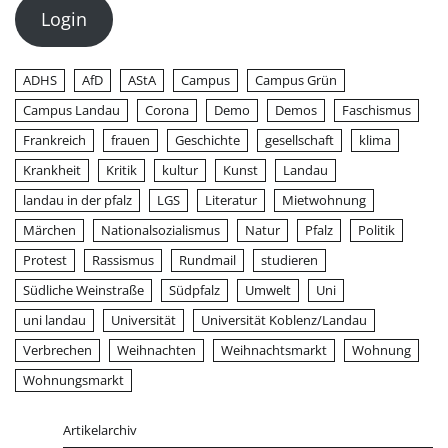
Login
ADHS
AfD
AStA
Campus
Campus Grün
Campus Landau
Corona
Demo
Demos
Faschismus
Frankreich
frauen
Geschichte
gesellschaft
klima
Krankheit
Kritik
kultur
Kunst
Landau
landau in der pfalz
LGS
Literatur
Mietwohnung
Märchen
Nationalsozialismus
Natur
Pfalz
Politik
Protest
Rassismus
Rundmail
studieren
Südliche Weinstraße
Südpfalz
Umwelt
Uni
uni landau
Universität
Universität Koblenz/Landau
Verbrechen
Weihnachten
Weihnachtsmarkt
Wohnung
Wohnungsmarkt
Artikelarchiv