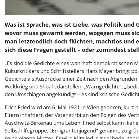
Was ist Sprache, was ist Liebe, was Politik und
wovor muss gewarnt werden, wogegen muss sich
man letztendlich doch flüchten, machtlos und e
sich diese Fragen gestellt – oder zumindest stel
„Es sind die Gedichte eines wahrhaft demokratischen Me
Kulturkritikers und Schriftstellers Hans Mayer bringt po
Gedichte als Ausdrücke einer Zeit nach den Abgründen 
Weltkrieg und Shoah, darstellen. „Warngedichte“, „Gedi
den Umschlägen angekündigt – es sind kritische Gedichte
Erich Fried wird am 6. Mai 1921 in Wien geboren, kurz
Eltern inhaftiert, der Vater stirbt an den Folgen des 
Auschwitz-Birkenau ums Leben. Fried selbst kann fliehe
Selbsthilfegruppe, „Emigrantenjugend“ genannt, zu gr
seine eigene Mutter. Er wird Mitglied in zwei bedeute