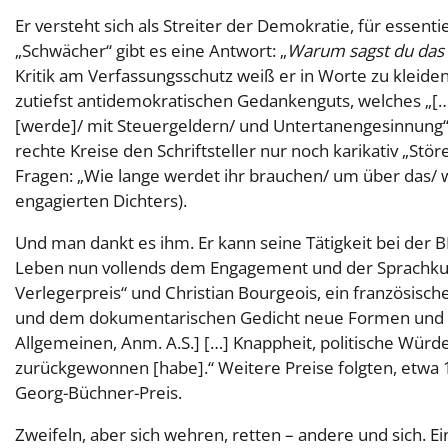
Er versteht sich als Streiter der Demokratie, für essent
„Schwächer“ gibt es eine Antwort: „
Warum sagst du das 
Kritik am Verfassungsschutz weiß er in Worte zu kleiden,
zutiefst antidemokratischen Gedankenguts, welches „[…]
[werde]/ mit Steuergeldern/ und Untertanengesinnung“ 
rechte Kreise den Schriftsteller nur noch karikativ „Stören
Fragen: „Wie lange werdet ihr brauchen/ um über das/ w
engagierten Dichters).
Und man dankt es ihm. Er kann seine Tätigkeit bei der 
Leben nun vollends dem Engagement und der Sprachkun
Verlegerpreis“ und Christian Bourgeois, ein französisch
und dem dokumentarischen Gedicht neue Formen und W
Allgemeinen, Anm. A.S.] […] Knappheit, politische Würde
zurückgewonnen [habe].“ Weitere Preise folgten, etwa 
Georg-Büchner-Preis.
Zweifeln, aber sich wehren, retten – andere und sich. E