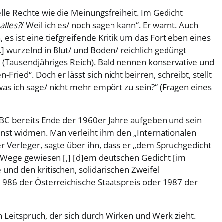
ielle Rechte wie die Meinungsfreiheit. Im Gedicht
alles?
/ Weil ich es/ noch sagen kann“. Er warnt. Auch
 es ist eine tiefgreifende Kritik um das Fortleben eines
 wurzelnd in Blut/ und Boden/ reichlich gedüngt
(Tausendjähriges Reich). Bald nennen konservative und
-Fried“. Doch er lässt sich nicht beirren, schreibt, stellt
as ich sage/ nicht mehr empört zu sein?“ (Fragen eines
BBC bereits Ende der 1960er Jahre aufgeben und sein
st widmen. Man verleiht ihm den „Internationalen
er Verleger, sagte über ihn, dass er „dem Spruchgedicht
ege gewiesen [,] [d]em deutschen Gedicht [im
 und den kritischen, solidarischen Zweifel
1986 der Österreichische Staatspreis oder 1987 der
in Leitspruch, der sich durch Wirken und Werk zieht.