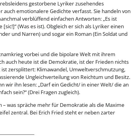
Krebsleidens gestorbene Lyriker zusehendes
r auch emotionalere Gedichte verfasst. Sie handeln von
manchmal verblüffend einfachen Antworten: „Es ist
 [sic!]“ (Was es ist). Obgleich er sich als Lyriker einen
nder und Narren) und sogar ein Roman (Ein Soldat und
ietnamkrieg vorbei und die bipolare Welt mit ihrem
 auch heute ist die Demokratie, ist der Frieden nichts
 ist zersplittert: Klimawandel, Umweltverschmutzung,
rassierende Ungleichverteilung von Reichtum und Besitz.
 wir ihn lesen: „Darf ein Gedicht/ in einer Welt/ die an
fach sein?“ (Drei Fragen zugleich).
ch – was spräche mehr für Demokratie als die Maxime
el zentral. Bei Erich Fried steht er neben zarter
_________________