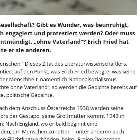
 Gesellschaft? Gibt es Wunder, was beunruhigt,
 engagiert und protestiert werden? Oder muss
ntmündigt, „ohne Vaterland“? Erich Fried hat
lte er sie anderen.
nschen.“ Dieses Zitat des Literaturwissenschaftlers,
intiert auf den Punkt, was Erich Fried bewegte, was seine
der Menschheit, namentlich Nationalsozialismus,
chte ohne Vaterland“, so werden die Gedichte bereits auf
, politische Gedichte.
 nach dem Anschluss Österreichs 1938 werden seine
Verhörs der Gestapo, seine Großmutter kommt 1943 in
n: Nach England, wo er bald beginnt eine
ünden, um Menschen zu retten – unter anderen auch
nden Flüchtlingsverbänden, beim „Freien Deutschen