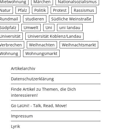
Mietwohnung
Märchen
Nationalsozialismus
Natur
Pfalz
Politik
Protest
Rassismus
Rundmail
studieren
Südliche Weinstraße
Südpfalz
Umwelt
Uni
uni landau
Universität
Universität Koblenz/Landau
Verbrechen
Weihnachten
Weihnachtsmarkt
Wohnung
Wohnungsmarkt
Artikelarchiv
Datenschutzerklärung
Finde Artikel zu Themen, die Dich
interessieren!
Go LaUni! - Talk, Read, Move!
Impressum
Lyrik