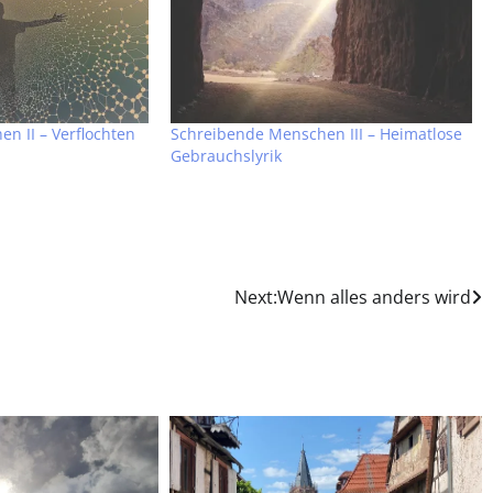
n II – Verflochten
Schreibende Menschen III – Heimatlose
Gebrauchslyrik
Next:
Wenn alles anders wird