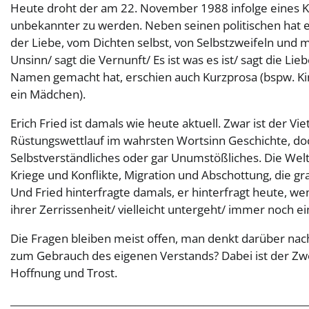
Heute droht der am 22. November 1988 infolge eines 
unbekannter zu werden. Neben seinen politischen hat e
der Liebe, vom Dichten selbst, von Selbstzweifeln und 
Unsinn/ sagt die Vernunft/ Es ist was es ist/ sagt die Liebe
Namen gemacht hat, erschien auch Kurzprosa (bspw. Ki
ein Mädchen).
Erich Fried ist damals wie heute aktuell. Zwar ist der V
Rüstungswettlauf im wahrsten Wortsinn Geschichte, doch
Selbstverständliches oder gar Unumstößliches. Die Welt
Kriege und Konflikte, Migration und Abschottung, die g
Und Fried hinterfragte damals, er hinterfragt heute, wenn
ihrer Zerrissenheit/ vielleicht untergeht/ immer noch ein
Die Fragen bleiben meist offen, man denkt darüber na
zum Gebrauch des eigenen Verstands? Dabei ist der Zweif
Hoffnung und Trost.
_____________________________________________________________