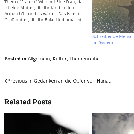
Thema "Frauen" Wir sind Eine Frau, das
ist eine Mutter, die ihr Kind in den
Armen hält und es wärmt. Das ist eine
Großmutter, die ihr Enkelkind umarmt.
Eine Schwester, die dich um Rat frägt.
Das ist eine lächelnde Dame, die dir
Schreibende Mensche
Komplimente für deine…
im System
Posted in
Allgemein
,
Kultur
,
Themenreihe
Beitragsnavigation
Previous:
In Gedanken an die Opfer von Hanau
Related Posts