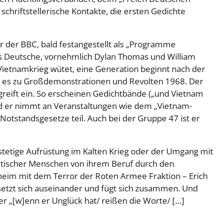
schriftstellerische Kontakte, die ersten Gedichte
r der BBC, bald festangestellt als „Programme
ins Deutsche, vornehmlich Dylan Thomas und William
 Vietnamkrieg wütet, eine Generation beginnt nach der
mt es zu Großdemonstrationen und Revolten 1968. Der
greift ein. So erscheinen Gedichtbände („und Vietnam
nd er nimmt an Veranstaltungen wie dem „Vietnam-
Notstandsgesetze teil. Auch bei der Gruppe 47 ist er
 stetige Aufrüstung im Kalten Krieg oder der Umgang mit
litischer Menschen von ihrem Beruf durch den
eim mit dem Terror der Roten Armee Fraktion – Erich
, setzt sich auseinander und fügt sich zusammen. Und
er „[w]enn er Unglück hat/ reißen die Worte/ […]