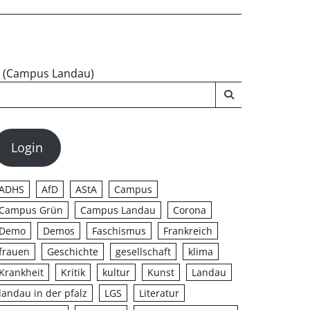
u (Campus Landau)
Login
ADHS
AfD
AStA
Campus
Campus Grün
Campus Landau
Corona
Demo
Demos
Faschismus
Frankreich
frauen
Geschichte
gesellschaft
klima
Krankheit
Kritik
kultur
Kunst
Landau
landau in der pfalz
LGS
Literatur