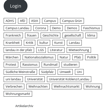
Login
ADHS
AfD
AStA
Campus
Campus Grün
Campus Landau
Corona
Demo
Demos
Faschismus
Frankreich
frauen
Geschichte
gesellschaft
klima
Krankheit
Kritik
kultur
Kunst
Landau
landau in der pfalz
LGS
Literatur
Mietwohnung
Märchen
Nationalsozialismus
Natur
Pfalz
Politik
Protest
Rassismus
Rundmail
studieren
Südliche Weinstraße
Südpfalz
Umwelt
Uni
uni landau
Universität
Universität Koblenz/Landau
Verbrechen
Weihnachten
Weihnachtsmarkt
Wohnung
Wohnungsmarkt
Artikelarchiv