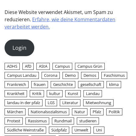
Diese Website verwendet Akismet, um Spam zu
reduzieren.
Erfahre, wie deine Kommentardaten
verarbeitet werden.
Login
ADHS
AfD
AStA
Campus
Campus Grün
Campus Landau
Corona
Demo
Demos
Faschismus
Frankreich
frauen
Geschichte
gesellschaft
klima
Krankheit
Kritik
kultur
Kunst
Landau
landau in der pfalz
LGS
Literatur
Mietwohnung
Märchen
Nationalsozialismus
Natur
Pfalz
Politik
Protest
Rassismus
Rundmail
studieren
Südliche Weinstraße
Südpfalz
Umwelt
Uni