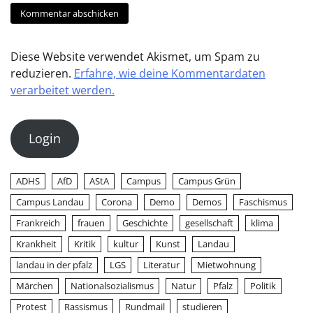
Diese Website verwendet Akismet, um Spam zu
reduzieren.
Erfahre, wie deine Kommentardaten
verarbeitet werden.
Login
ADHS
AfD
AStA
Campus
Campus Grün
Campus Landau
Corona
Demo
Demos
Faschismus
Frankreich
frauen
Geschichte
gesellschaft
klima
Krankheit
Kritik
kultur
Kunst
Landau
landau in der pfalz
LGS
Literatur
Mietwohnung
Märchen
Nationalsozialismus
Natur
Pfalz
Politik
Protest
Rassismus
Rundmail
studieren