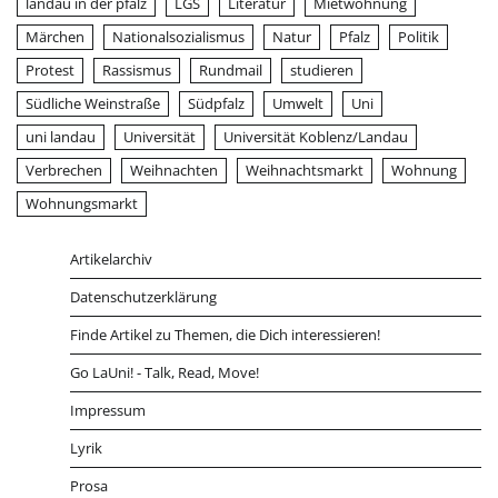
landau in der pfalz
LGS
Literatur
Mietwohnung
Märchen
Nationalsozialismus
Natur
Pfalz
Politik
Protest
Rassismus
Rundmail
studieren
Südliche Weinstraße
Südpfalz
Umwelt
Uni
uni landau
Universität
Universität Koblenz/Landau
Verbrechen
Weihnachten
Weihnachtsmarkt
Wohnung
Wohnungsmarkt
Artikelarchiv
Datenschutzerklärung
Finde Artikel zu Themen, die Dich interessieren!
Go LaUni! - Talk, Read, Move!
Impressum
Lyrik
Prosa