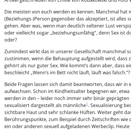
Artikel geschrieben von Emilie von Robakowski und Foto
Die meisten von euch werden es kennen. Manchmal hat m
(Beziehungs-)Person gegenüber das akzeptiert, ist alles s
gehen. Aber was, wenn man deutlich seltener Lust verspü
oder vielleicht sogar „beziehungsunfähig“, denn Sex ist d
oder?
Zumindest wirkt das in unserer Gesellschaft manchmal s
zustimmen, wenn die Behauptung aufgestellt wird, dass 
gehört als nur guter Sex. Wie kommt’s dann aber, dass ei
beschleicht „Wenn‘s im Bett nicht läuft, läuft was falsch.“?
Beide Fragen lassen sich damit beantworten, dass wir in 
aufwachsen. Schon im Kindheitsalter begegnen wir, etwa 
werden in den – leider noch immer sehr binär geprägten –
1
sexualisiert dargestellt als männliche
. Sexualisierung be
sichtbare Haut und sehr schlanke Hüften. Weiter geht da
Berührungspunkte, zum Beispiel durch Zeitschriften wie 
ein oder anderen sexuell aufgeladenen Werbeclip. Heute w