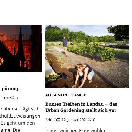
Empörung!
ALLGEMEIN
CAMPUS
il 2019
0
Buntes Treiben in Landau – das
se überschlägt sich
Urban Gardening stellt sich vor
 Schuldzuweisungen
Admin
12. Januar 2021
0
Es geht um den
Dame. Die
In der weichen Erde wühlen –