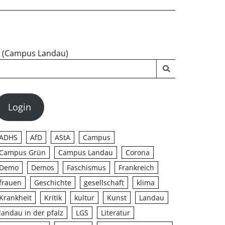
u (Campus Landau)
Login
ADHS
AfD
AStA
Campus
Campus Grün
Campus Landau
Corona
Demo
Demos
Faschismus
Frankreich
frauen
Geschichte
gesellschaft
klima
Krankheit
Kritik
kultur
Kunst
Landau
landau in der pfalz
LGS
Literatur