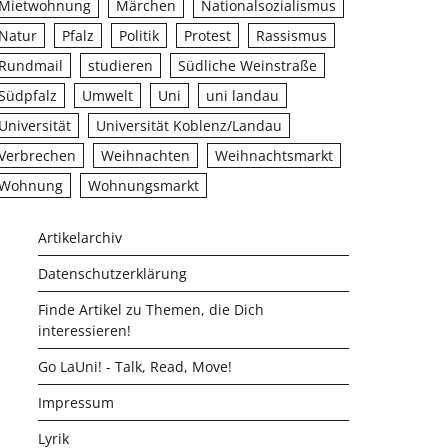
Mietwohnung
Märchen
Nationalsozialismus
Natur
Pfalz
Politik
Protest
Rassismus
Rundmail
studieren
Südliche Weinstraße
Südpfalz
Umwelt
Uni
uni landau
Universität
Universität Koblenz/Landau
Verbrechen
Weihnachten
Weihnachtsmarkt
Wohnung
Wohnungsmarkt
Artikelarchiv
Datenschutzerklärung
Finde Artikel zu Themen, die Dich
interessieren!
Go LaUni! - Talk, Read, Move!
Impressum
Lyrik