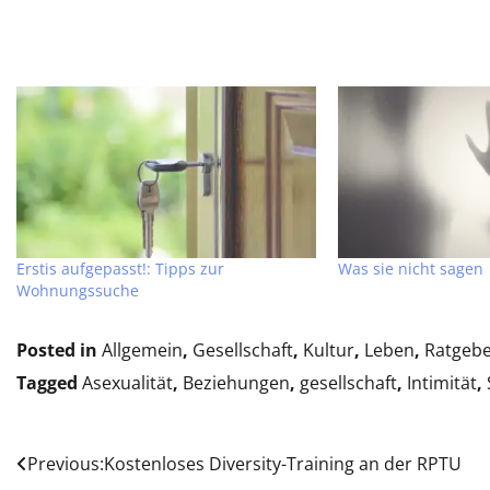
Erstis aufgepasst!: Tipps zur
Was sie nicht sagen
Wohnungssuche
Posted in
Allgemein
,
Gesellschaft
,
Kultur
,
Leben
,
Ratgeb
Tagged
Asexualität
,
Beziehungen
,
gesellschaft
,
Intimität
,
Beitragsnavigation
Previous:
Kostenloses Diversity-Training an der RPTU