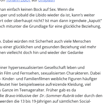
 von
Yohann LIBOT
auf
Unsplash
an einfach keinen Bock auf Sex. Wenn die
uper und sobald die Libido wieder da ist, kann’s weiter
rt oder überhaupt nicht? Ist man dann irgendwie „kaputt“
och mitunter die Grundlage für eine glückliche Beziehung,
o. Dabei würden mit Sicherheit auch viele Menschen
zu einer glücklichen und gesunden Beziehung viel mehr
nen vielleicht doch hin und wieder der Gedanke
einer hypersexualisierten Gesellschaft leben und
in Film und Fernsehen, sexualisierten Charakteren. Dabei
 Kinder- und Familienfilmen weibliche Figuren häufiger
deutet hier beispielsweise aufreizende Kleidung, viel
s Ganze im Teenageralter. Früher gab es da
die
Bravo
inklusive der
Dr.-Sommer-Rubrik
oder durch den
erden die 13 bis 19-Jährigen auf sämtlichen Social-