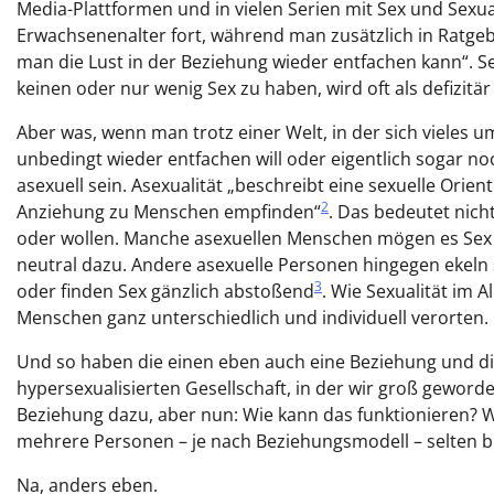
Media-Plattformen und in vielen Serien mit Sex und Sexual
Erwachsenenalter fort, während man zusätzlich in Ratgeb
man die Lust in der Beziehung wieder entfachen kann“. Sex
keinen oder nur wenig Sex zu haben, wird oft als defizi
Aber was, wenn man trotz einer Welt, in der sich vieles um
unbedingt wieder entfachen will oder eigentlich sogar no
asexuell sein. Asexualität „beschreibt eine sexuelle Orie
2
Anziehung zu Menschen empfinden“
. Das bedeutet nic
oder wollen. Manche asexuellen Menschen mögen es Sex 
neutral dazu. Andere asexuelle Personen hingegen ekeln
3
oder finden Sex gänzlich abstoßend
. Wie Sexualität im 
Menschen ganz unterschiedlich und individuell verorten.
Und so haben die einen eben auch eine Beziehung und die
hypersexualisierten Gesellschaft, in der wir groß geword
Beziehung dazu, aber nun: Wie kann das funktionieren? Wi
mehrere Personen – je nach Beziehungsmodell – selten bi
Na, anders eben.