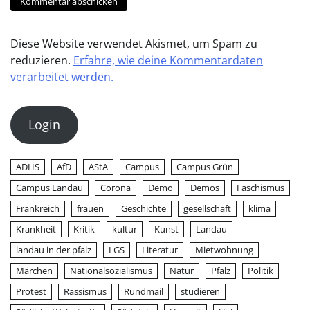
Diese Website verwendet Akismet, um Spam zu
reduzieren.
Erfahre, wie deine Kommentardaten
verarbeitet werden.
Login
ADHS
AfD
AStA
Campus
Campus Grün
Campus Landau
Corona
Demo
Demos
Faschismus
Frankreich
frauen
Geschichte
gesellschaft
klima
Krankheit
Kritik
kultur
Kunst
Landau
landau in der pfalz
LGS
Literatur
Mietwohnung
Märchen
Nationalsozialismus
Natur
Pfalz
Politik
Protest
Rassismus
Rundmail
studieren