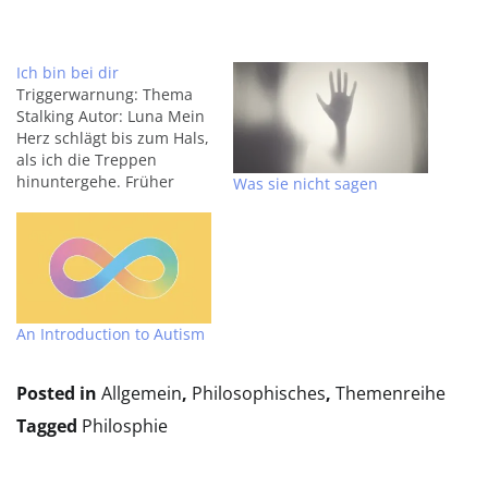
Ich bin bei dir
Triggerwarnung: Thema
Stalking Autor: Luna Mein
Herz schlägt bis zum Hals,
als ich die Treppen
hinuntergehe. Früher
Was sie nicht sagen
schlug es so schnell, als
ich ihn traf, als ich in
seinen Armen lag. Heute
schaue ich mich um,
bevor ich die
Wohnungstür hinter mir
schließe. Ist er da, wartet
An Introduction to Autism
er hinter der…
Posted in
Allgemein
,
Philosophisches
,
Themenreihe
Tagged
Philosphie