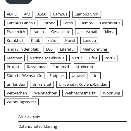
ADHS
AfD
AStA
Campus
Campus Grün
Campus Landau
Corona
Demo
Demos
Faschismus
Frankreich
frauen
Geschichte
gesellschaft
klima
Krankheit
Kritik
kultur
Kunst
Landau
landau in der pfalz
LGS
Literatur
Mietwohnung
Märchen
Nationalsozialismus
Natur
Pfalz
Politik
Protest
Rassismus
Rundmail
studieren
Südliche Weinstraße
Südpfalz
Umwelt
Uni
uni landau
Universität
Universität Koblenz/Landau
Verbrechen
Weihnachten
Weihnachtsmarkt
Wohnung
Wohnungsmarkt
Artikelarchiv
Datenschutzerklärung