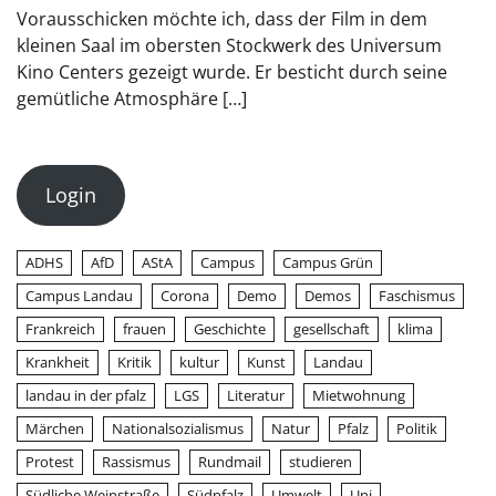
Vorausschicken möchte ich, dass der Film in dem
kleinen Saal im obersten Stockwerk des Universum
Kino Centers gezeigt wurde. Er besticht durch seine
gemütliche Atmosphäre […]
Login
ADHS
AfD
AStA
Campus
Campus Grün
Campus Landau
Corona
Demo
Demos
Faschismus
Frankreich
frauen
Geschichte
gesellschaft
klima
Krankheit
Kritik
kultur
Kunst
Landau
landau in der pfalz
LGS
Literatur
Mietwohnung
Märchen
Nationalsozialismus
Natur
Pfalz
Politik
Protest
Rassismus
Rundmail
studieren
Südliche Weinstraße
Südpfalz
Umwelt
Uni