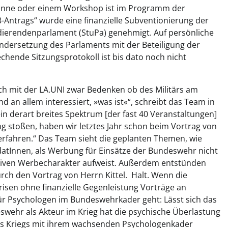
n Sinne oder einem Workshop ist im Programm der
Antrags“ wurde eine finanzielle Subventionierung der
dierendenparlament (StuPa) genehmigt. Auf persönliche
andersetzung des Parlaments mit der Beteiligung der
hende Sitzungsprotokoll ist bis dato noch nicht
h mit der LA.UNI zwar Bedenken ob des Militärs am
ind an allem interessiert, »was ist«“, schreibt das Team in
ein derart breites Spektrum [der fast 40 Veranstaltungen]
ang stoßen, haben wir letztes Jahr schon beim Vortrag von
erfahren.“ Das Team sieht die geplanten Themen, wie
tInnen, als Werbung für Einsätze der Bundeswehr nicht
nitiven Werbecharakter aufweist. Außerdem entstünden
ch den Vortrag von Herrn Kittel. Halt. Wenn die
Krisen ohne finanzielle Gegenleistung Vorträge an
r für Psychologen im Bundeswehrkader geht: Lässt sich das
swehr als Akteur im Krieg hat die psychische Überlastung
des Kriegs mit ihrem wachsenden Psychologenkader