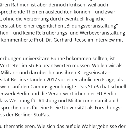
ren Rahmen ist aber dennoch kritisch, weil auch
ntsprechende Themen ausleuchten können – und zwar
, ohne die Verzerrung durch eventuell fragliche
rsität bei einer eigentlichen „Bildungsveranstaltung“
chen – und keine Rekrutierungs- und Werbeveranstaltung
, kommentierte Prof. Dr. Gerhard Reese im Interview mit
Werbungen universitäre Bühne bekommen sollten, ist
e Vertreter im StuPa beantworten müssen. Wollen wir als
ilitär – und darüber hinaus ihren Kriegseinsatz –
ität Berlins standen 2017 vor einer ähnlichen Frage, als
wehr auf den Campus genehmigte. Das StuPa hat schnell
enwerk Berlin und die Verantwortlichen der FU Berlin
dass Werbung für Rüstung und Militär (und damit auch
prechen uns für eine Freie Universität als Forschungs-
ss der Berliner StuPas.
u thematisieren. Wie sich das auf die Wahlergebnisse der