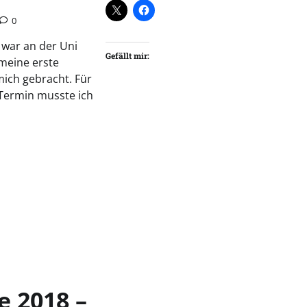
0
h war an der Uni
Gefällt mir:
 meine erste
mich gebracht. Für
Termin musste ich
e 2018 –