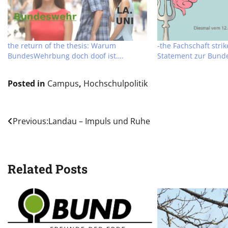
the return of the thesis: Warum
-the Fachschaft strik
BundesWehrbung doch doof ist….
Statement zur Bun
Posted in
Campus
,
Hochschulpolitik
Beitragsnavigation
Previous:
Landau – Impuls und Ruhe
Related Posts