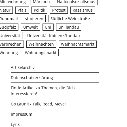
Mietwohnung
Märchen
Nationalsozialismus
Natur
Pfalz
Politik
Protest
Rassismus
Rundmail
studieren
Südliche Weinstraße
Südpfalz
Umwelt
Uni
uni landau
Universität
Universität Koblenz/Landau
Verbrechen
Weihnachten
Weihnachtsmarkt
Wohnung
Wohnungsmarkt
Artikelarchiv
Datenschutzerklärung
Finde Artikel zu Themen, die Dich
interessieren!
Go LaUni! - Talk, Read, Move!
Impressum
Lyrik