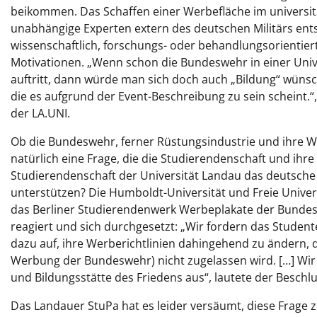
beikommen. Das Schaffen einer Werbefläche im universitä
unabhängige Experten extern des deutschen Militärs e
wissenschaftlich, forschungs- oder behandlungsorientiert
Motivationen. „Wenn schon die Bundeswehr in einer Unive
auftritt, dann würde man sich doch auch „Bildung“ wüns
die es aufgrund der Event-Beschreibung zu sein scheint.“
der LA.UNI.
Ob die Bundeswehr, ferner Rüstungsindustrie und ihre 
natürlich eine Frage, die die Studierendenschaft und ihr
Studierendenschaft der Universität Landau das deutsche M
unterstützen? Die Humboldt-Universität und Freie Univers
das Berliner Studierendenwerk Werbeplakate der Bundes
reagiert und sich durchgesetzt: „Wir fordern das Student
dazu auf, ihre Werberichtlinien dahingehend zu ändern, 
Werbung der Bundeswehr) nicht zugelassen wird. […] Wir s
und Bildungsstätte des Friedens aus“, lautete der Beschlu
Das Landauer StuPa hat es leider versäumt, diese Frage z