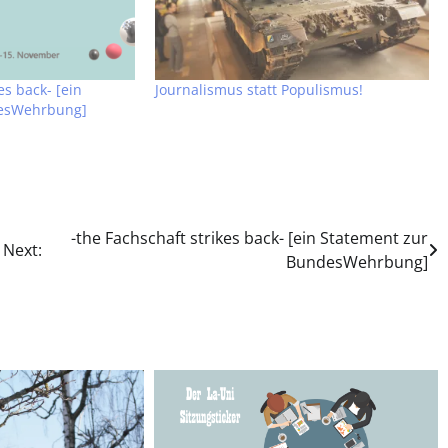
es back- [ein
Journalismus statt Populismus!
desWehrbung]
-the Fachschaft strikes back- [ein Statement zur
Next:
BundesWehrbung]