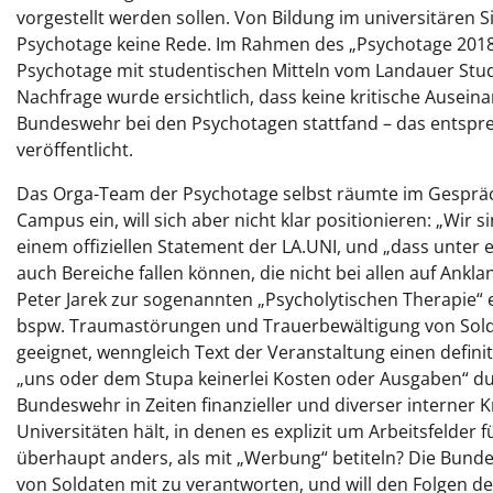
vorgestellt werden sollen. Von Bildung im universitäre
Psychotage keine Rede. Im Rahmen des „Psychotage 2018-
Psychotage mit studentischen Mitteln vom Landauer Stu
Nachfrage wurde ersichtlich, dass keine kritische Ausein
Bundeswehr bei den Psychotagen stattfand – das entsprec
veröffentlicht.
Das Orga-Team der Psychotage selbst räumte im Gespräc
Campus ein, will sich aber nicht klar positionieren: „Wir s
einem offiziellen Statement der LA.UNI, und „dass unter 
auch Bereiche fallen können, die nicht bei allen auf Ankl
Peter Jarek zur sogenannten „Psycholytischen Therapie“ 
bspw. Traumastörungen und Trauerbewältigung von Solda
geeignet, wenngleich Text der Veranstaltung einen defi
„uns oder dem Stupa keinerlei Kosten oder Ausgaben“ dur
Bundeswehr in Zeiten finanzieller und diverser interner 
Universitäten hält, in denen es explizit um Arbeitsfelde
überhaupt anders, als mit „Werbung“ betiteln? Die Bunde
von Soldaten mit zu verantworten, und will den Folgen 