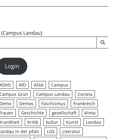
u (Campus Landau)
Login
ADHS
AfD
AStA
Campus
Campus Grün
Campus Landau
Corona
Demo
Demos
Faschismus
Frankreich
frauen
Geschichte
gesellschaft
klima
Krankheit
Kritik
kultur
Kunst
Landau
landau in der pfalz
LGS
Literatur