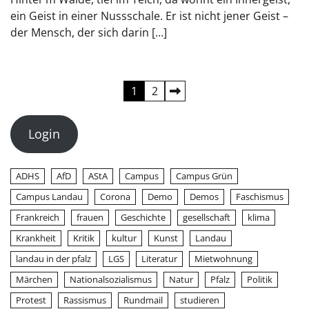
ein Geist in einer Nussschale. Er ist nicht jener Geist –
der Mensch, der sich darin […]
Seitennummerierung
1
2
der
Login
Beiträge
ADHS
AfD
AStA
Campus
Campus Grün
Campus Landau
Corona
Demo
Demos
Faschismus
Frankreich
frauen
Geschichte
gesellschaft
klima
Krankheit
Kritik
kultur
Kunst
Landau
landau in der pfalz
LGS
Literatur
Mietwohnung
Märchen
Nationalsozialismus
Natur
Pfalz
Politik
Protest
Rassismus
Rundmail
studieren