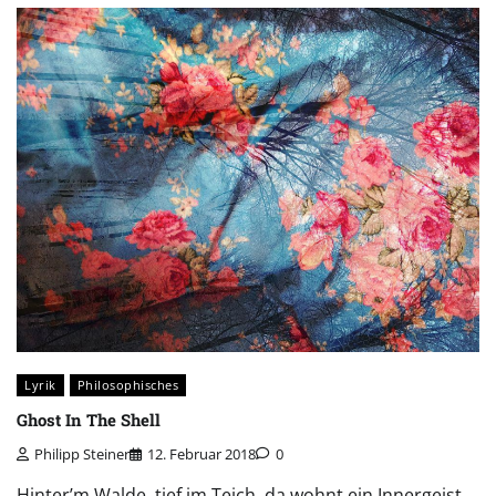
Lyrik
Philosophisches
Ghost In The Shell
Philipp Steiner
12. Februar 2018
0
Hinter’m Walde, tief im Teich, da wohnt ein Innergeist,