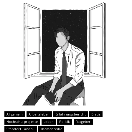
Allgemein
Arbeitsleben
Erfahrungsbericht
Erstis
Hochschulprojekte
Leben
Politik
Ratgeber
Standort Landau
Themenreihe