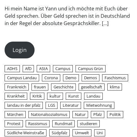
Hi mein Name ist Yann und ich möchte mit Euch über
Geld sprechen. Über Geld sprechen ist in Deutschland
in der Regel der absolute Gesprächskiller. […]
Login
ADHS
AfD
AStA
Campus
Campus Grün
Campus Landau
Corona
Demo
Demos
Faschismus
Frankreich
frauen
Geschichte
gesellschaft
klima
Krankheit
Kritik
kultur
Kunst
Landau
landau in der pfalz
LGS
Literatur
Mietwohnung
Märchen
Nationalsozialismus
Natur
Pfalz
Politik
Protest
Rassismus
Rundmail
studieren
Südliche Weinstraße
Südpfalz
Umwelt
Uni